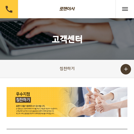

고객센터

칭찬하기