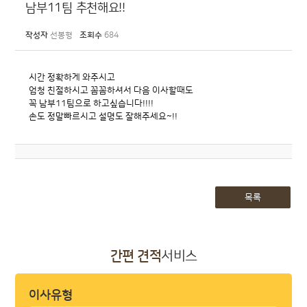
남부11팀 추천해요!!
작성자
선봉형
조회수
684
시간 정확하게 와주시고
엄청 친절하시고 꼼꼼하셔서 다음 이사할때도
꼭 남부11팀으로 하고싶습니다!!!!
손도 정말빠르시고 설명도 잘해주세요~!!
목록
간편 견적
서비스
이사유형