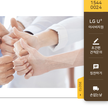
1544
0024
+
LG U
이사비지원

초간편
견적문의

칭찬하기
CLOSE

손없는날