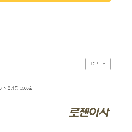
TOP

8-서울강동-0683호