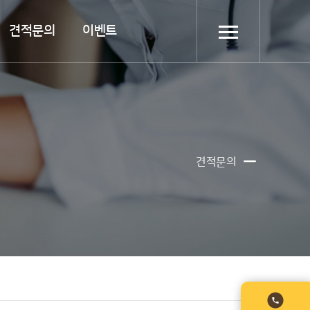
견적문의
이벤트

견적문의